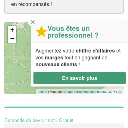
en récompensés !
✕
Vous êtes un
+
professionnel ?
−
Augmentez votre
et
chiffre d'affaires
vos
tout en gagnant de
marges
!
nouveaux clients
En savoir plus
Leaflet
| Map data ©
OpenStreetMap contributors,
CC-BY-SA
Demande de devis 100% Gratuit