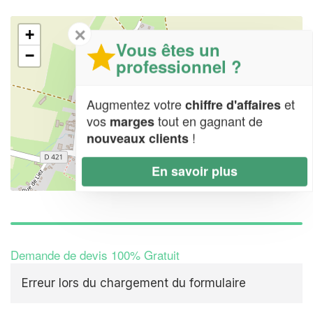
✕
+
Vous êtes un
−
professionnel ?
Augmentez votre
et
chiffre d'affaires
vos
tout en gagnant de
marges
!
nouveaux clients
En savoir plus
Leaflet
| Map data ©
OpenStreetMap contributors,
CC-BY-SA
Demande de devis 100% Gratuit
Erreur lors du chargement du formulaire