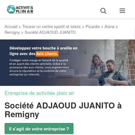
Toggle
Toggle
search
navigat
Accueil
>
Trouver un centre sportif et loisirs
>
Picardie
>
Aisne
>
Remigny
>
Société ADJAOUD JUANITO
Entreprise de activités plein air
Société ADJAOUD JUANITO
à
Remigny
Il s'agit de votre entreprise ?