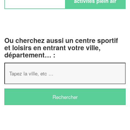
activités plein air
Ou cherchez aussi un centre sportif
et loisirs en entrant votre ville,
département… :
✕
Vous êtes un
professionnel 
Augmentez votre
chiffre d'
vos
tout en gagnan
marges