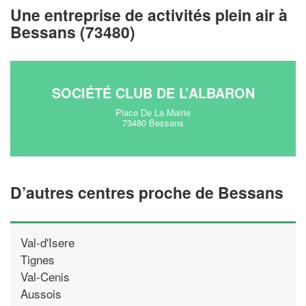
Une entreprise de activités plein air à
!
nouveaux clients
Bessans (73480)
En savoir plus
SOCIÉTÉ CLUB DE L’ALBARON
Place De La Mairie
73480 Bessans
D’autres centres proche de Bessans
Val-d'Isere
Tignes
Val-Cenis
Aussois