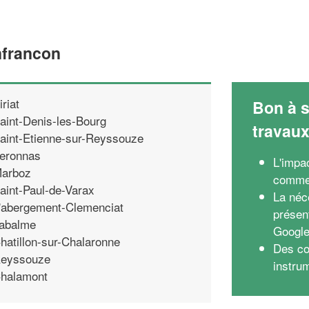
nfrancon
iriat
Bon à s
aint-Denis-les-Bourg
travau
aint-Etienne-sur-Reyssouze
eronnas
L'impa
arboz
comme
aint-Paul-de-Varax
La néc
'abergement-Clemenciat
présent
abalme
Google
hatillon-sur-Chalaronne
Des co
eyssouze
instru
halamont