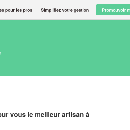
es pour les pros
Simplifiez votre gestion
Promouvoir m
oi
r vous le meilleur artisan à