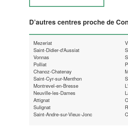
D’autres centres proche de Co
Mezeriat
V
Saint-Didier-d'Aussiat
S
Vonnas
S
Polliat
P
Chanoz-Chatenay
M
Saint-Cyr-sur-Menthon
S
Montrevel-en-Bresse
L
Neuville-les-Dames
L
Attignat
C
Sulignat
R
Saint-Andre-sur-Vieux-Jonc
C