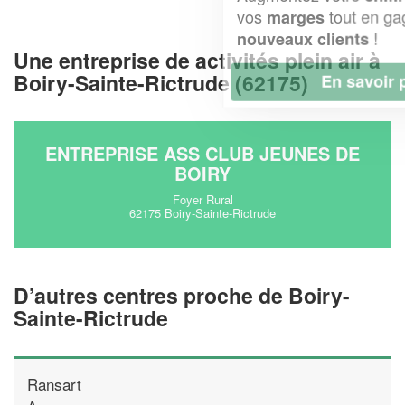
vos
tout en gagnant de
marges
!
nouveaux clients
Une entreprise de activités plein air à
Boiry-Sainte-Rictrude (62175)
En savoir plus
ENTREPRISE ASS CLUB JEUNES DE
BOIRY
Foyer Rural
62175 Boiry-Sainte-Rictrude
D’autres centres proche de Boiry-
Sainte-Rictrude
Ransart