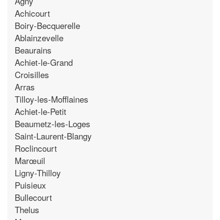
Agny
Achicourt
Boiry-Becquerelle
Ablainzevelle
Beaurains
Achiet-le-Grand
Croisilles
Arras
Tilloy-les-Mofflaines
Achiet-le-Petit
Beaumetz-les-Loges
Saint-Laurent-Blangy
Roclincourt
Marœuil
Ligny-Thilloy
Puisieux
Bullecourt
Thelus