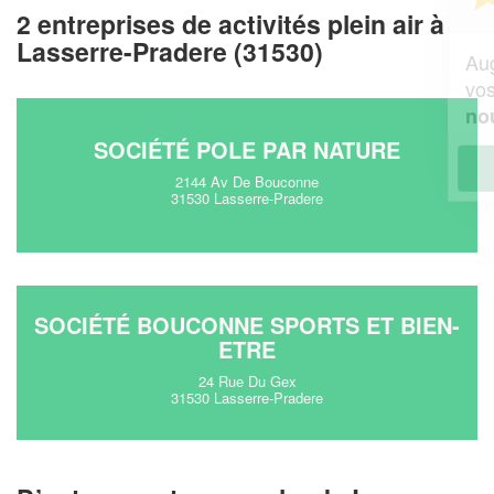
professionnel ?
2 entreprises de activités plein air à
Lasserre-Pradere (31530)
Augmentez votre
e
chiffre d'affaires
vos
tout en gagnant de
marges
!
nouveaux clients
SOCIÉTÉ POLE PAR NATURE
En savoir plus
2144 Av De Bouconne
31530 Lasserre-Pradere
SOCIÉTÉ BOUCONNE SPORTS ET BIEN-
ETRE
24 Rue Du Gex
31530 Lasserre-Pradere