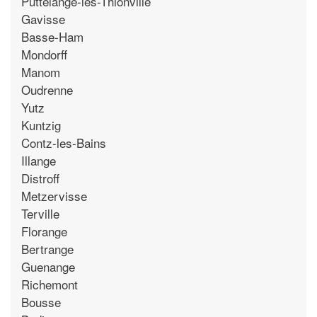
Puttelange-les-Thionville
Gavisse
Basse-Ham
Mondorff
Manom
Oudrenne
Yutz
Kuntzig
Contz-les-Bains
Illange
Distroff
Metzervisse
Terville
Florange
Bertrange
Guenange
Richemont
Bousse