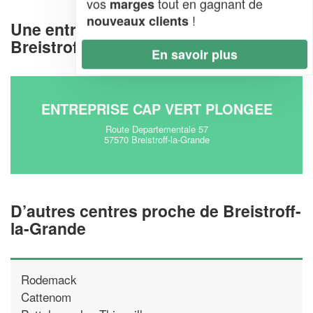
vos
tout en gagnant de
marges
!
nouveaux clients
Une entreprise de activités plein air à
Breistroff-la-Grande (57570)
En savoir plus
ENTREPRISE CAP VERT PLONGEE
Route Departementale 57
57570 Breistroff-la-Grande
D’autres centres proche de Breistroff-
la-Grande
Rodemack
Cattenom