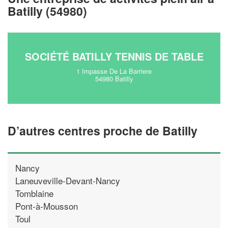
Batilly (54980)
En savoir plus
SOCIÉTÉ BATILLY TENNIS DE TABLE
1 Impasse De La Barriere
54980 Batilly
D’autres centres proche de Batilly
Nancy
Laneuveville-Devant-Nancy
Tomblaine
Pont-à-Mousson
Toul