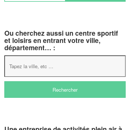
Ou cherchez aussi un centre sportif
et loisirs en entrant votre ville,
département… :
✕
Vous êtes un
professionnel ?
Augmentez votre
chiffre d'affa
vos
tout en gagnant d
marges
Une entreprise de activités plein air à
!
nouveaux clients