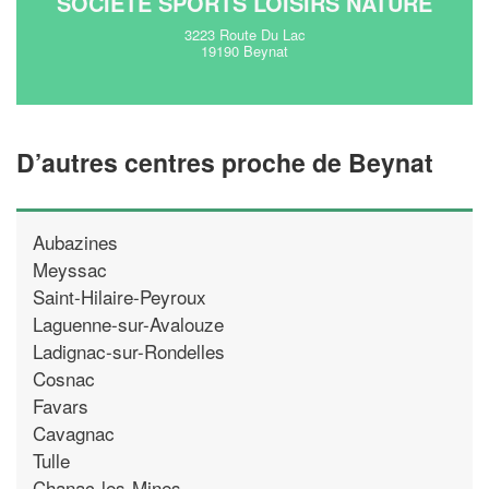
SOCIÉTÉ SPORTS LOISIRS NATURE
3223 Route Du Lac
19190 Beynat
D’autres centres proche de Beynat
Aubazines
Meyssac
Saint-Hilaire-Peyroux
Laguenne-sur-Avalouze
Ladignac-sur-Rondelles
Cosnac
Favars
Cavagnac
Tulle
Chanac-les-Mines