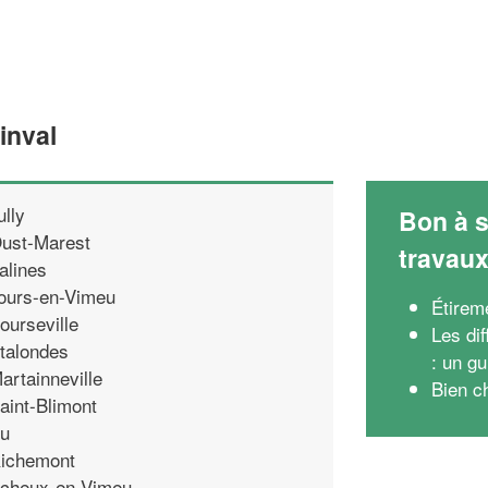
inval
ully
Bon à s
ust-Marest
travau
alines
ours-en-Vimeu
Étirem
ourseville
Les di
talondes
: un gu
artainneville
Bien c
aint-Blimont
u
ichemont
cheux-en-Vimeu