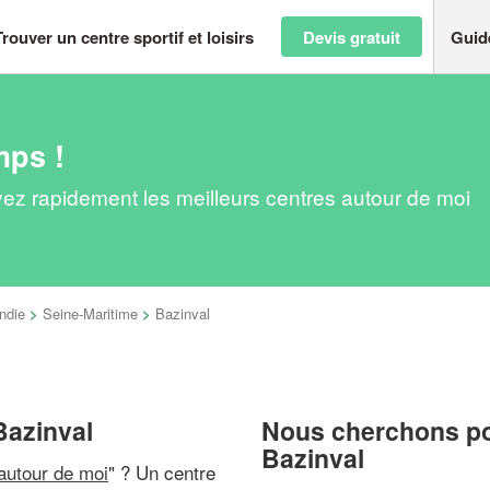
Trouver un centre sportif et loisirs
Devis gratuit
Guid
mps !
ouvez rapidement les meilleurs centres autour de moi
ndie
>
Seine-Maritime
>
Bazinval
 Bazinval
Nous cherchons pou
Bazinval
 autour de moi
" ? Un centre