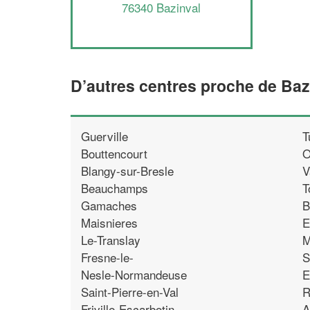
76340 Bazinval
D’autres centres proche de Baz
Guerville
T
Bouttencourt
O
Blangy-sur-Bresle
V
Beauchamps
T
Gamaches
B
Maisnieres
E
Le-Translay
M
Fresne-le-
S
Nesle-Normandeuse
E
Saint-Pierre-en-Val
R
Friville-Escarbotin
A