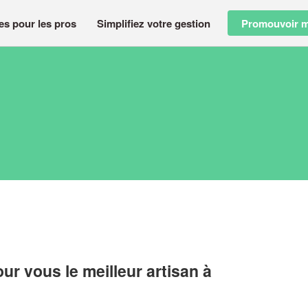
es pour les pros
Simplifiez votre gestion
Promouvoir m
r vous le meilleur artisan à