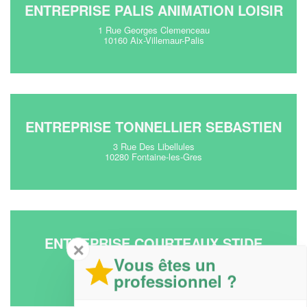
ENTREPRISE PALIS ANIMATION LOISIR
1 Rue Georges Clemenceau
10160 Aix-Villemaur-Palis
ENTREPRISE TONNELLIER SEBASTIEN
3 Rue Des Libellules
10280 Fontaine-les-Gres
ENTREPRISE COURTEAUX STIDE
✕
Vous êtes un
21 Route De Verrieres
10450 Breviandes
professionnel ?