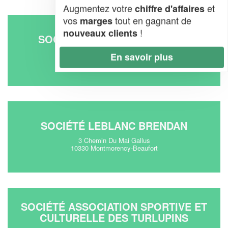
Augmentez votre
et
chiffre d'affaires
vos
tout en gagnant de
marges
!
nouveaux clients
SOCIÉTÉ GELIS FRERES (SAS)
Rue De La Vallee Du Landion
En savoir plus
10200 Dolancourt
SOCIÉTÉ LEBLANC BRENDAN
3 Chemin Du Mai Gallus
10330 Montmorency-Beaufort
SOCIÉTÉ ASSOCIATION SPORTIVE ET
CULTURELLE DES TURLUPINS