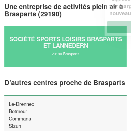
Une entreprise de activités plein air à
vos
tout en gagnant de
marges
Brasparts (29190)
!
nouveaux clients
En savoir plus
SOCIÉTÉ SPORTS LOISIRS BRASPARTS
ET LANNEDERN
29190 Brasparts
D’autres centres proche de Brasparts
Le-Drennec
Botmeur
Commana
Sizun