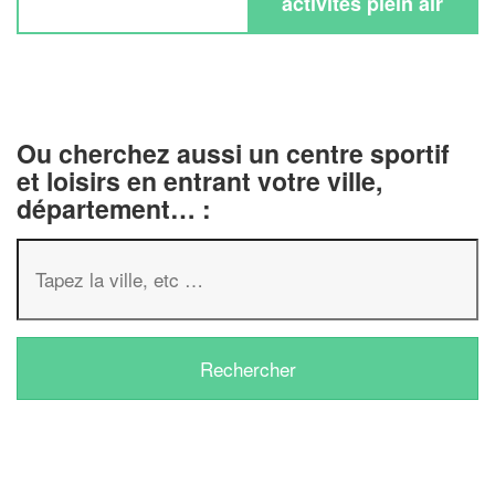
activités plein air
Ou cherchez aussi un centre sportif
et loisirs en entrant votre ville,
département… :
✕
Vous êtes un
professionnel ?
Augmentez votre
chiffre d'affaires
vos
tout en gagnant de
marges