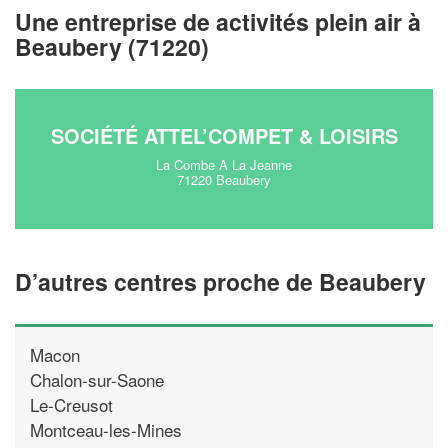
Une entreprise de activités plein air à
!
nouveaux clients
Beaubery (71220)
En savoir plus
SOCIÉTÉ ATTEL’COMPET & LOISIRS
La Combe A La Jeanne
71220 Beaubery
D’autres centres proche de Beaubery
Macon
Chalon-sur-Saone
Le-Creusot
Montceau-les-Mines