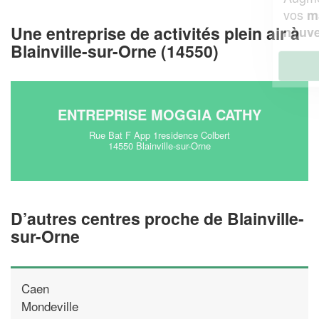
vos
tout en gagnant de
marges
Une entreprise de activités plein air à
!
nouveaux clients
Blainville-sur-Orne (14550)
En savoir plus
ENTREPRISE MOGGIA CATHY
Rue Bat F App 1residence Colbert
14550 Blainville-sur-Orne
D’autres centres proche de Blainville-
sur-Orne
Caen
Mondeville