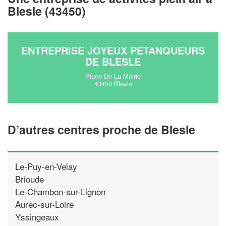
Blesle (43450)
En savoir plus
ENTREPRISE JOYEUX PETANQUEURS
DE BLESLE
Place De La Mairie
43450 Blesle
D’autres centres proche de Blesle
Le-Puy-en-Velay
Brioude
Le-Chambon-sur-Lignon
Aurec-sur-Loire
Yssingeaux