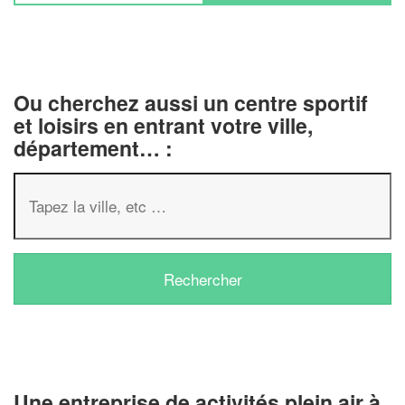
Ou cherchez aussi un centre sportif
et loisirs en entrant votre ville,
département… :
✕
Vous êtes un
professionnel ?
Augmentez votre
chiffre d'affaire
vos
tout en gagnant de
marges
Une entreprise de activités plein air à
!
nouveaux clients