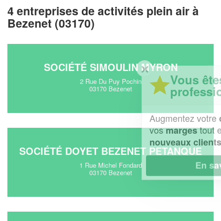
4 entreprises de activités plein air à
Bezenet (03170)
SOCIÉTÉ SIMOULIN MYRON
✕
Vous êtes un
2 Rue Du Puy Pochin
professionnel ?
03170 Bezenet
Augmentez votre
et
chiffre d'affaires
vos
tout en gagnant de
marges
!
nouveaux clients
SOCIÉTÉ DOYET BEZENET PETANQUE
En savoir plus
1 Rue Michel Fondard
03170 Bezenet