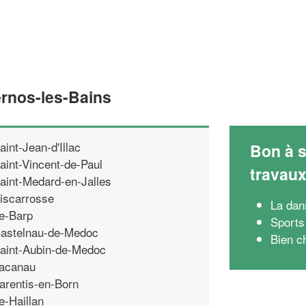
ernos-les-Bains
aint-Jean-d'Illac
Bon à s
aint-Vincent-de-Paul
travau
aint-Medard-en-Jalles
iscarrosse
La dan
e-Barp
Sports 
astelnau-de-Medoc
Bien c
aint-Aubin-de-Medoc
acanau
arentis-en-Born
e-Haillan