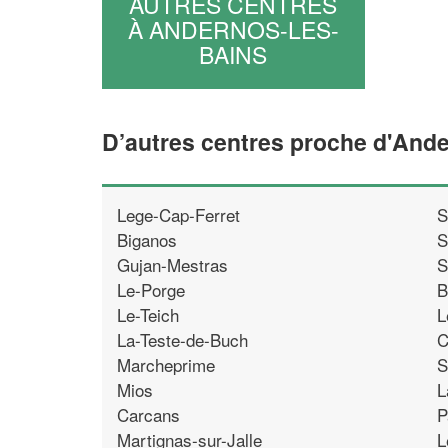
AUTRES CENTRES
À ANDERNOS-LES-
BAINS
D’autres centres proche d'And
Lege-Cap-Ferret
S
Biganos
S
Gujan-Mestras
S
Le-Porge
B
Le-Teich
L
La-Teste-de-Buch
C
Marcheprime
S
Mios
L
Carcans
P
Martignas-sur-Jalle
L