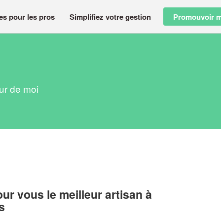
es pour les pros
Simplifiez votre gestion
Promouvoir m
our de moi
r vous le meilleur artisan à
s