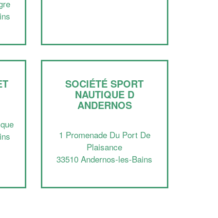
marges
gre
!
nouveaux clients
ins
En savoir plus
ET
SOCIÉTÉ SPORT
NAUTIQUE D
ANDERNOS
ique
1 Promenade Du Port De
ins
Plaisance
33510 Andernos-les-Bains