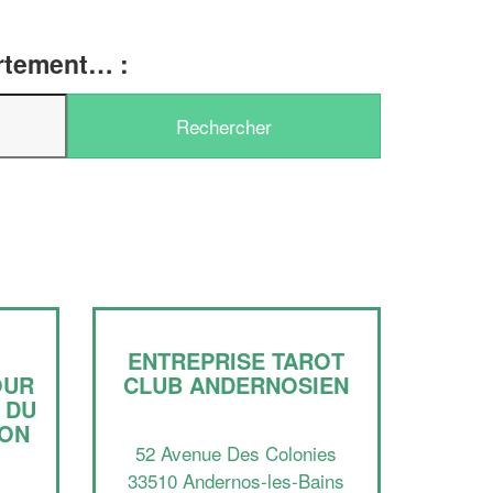
artement… :
✕
ENTREPRISE TAROT
Vous êtes un
OUR
CLUB ANDERNOSIEN
professionnel ?
 DU
HON
52 Avenue Des Colonies
Augmentez votre
e
chiffre d'affaires
33510 Andernos-les-Bains
vos
tout en gagnant de