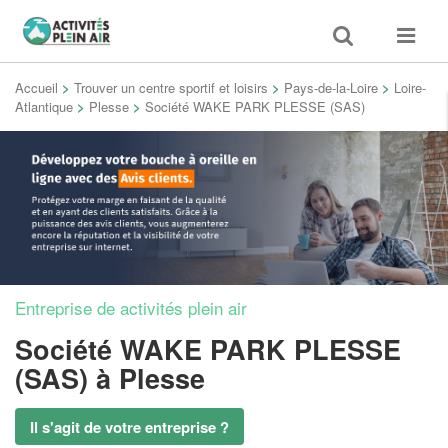
Toggle
Toggle
search
navigat
Accueil
>
Trouver un centre sportif et loisirs
>
Pays-de-la-Loire
>
Loire-
Atlantique
>
Plesse
>
Société WAKE PARK PLESSE (SAS)
Entreprise de activités plein air
Société WAKE PARK PLESSE
(SAS)
à Plesse
Il s'agit de votre entreprise ?