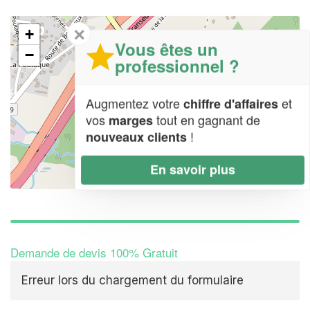
✕
+
Vous êtes un
−
professionnel ?
Augmentez votre
et
chiffre d'affaires
vos
tout en gagnant de
marges
!
nouveaux clients
En savoir plus
Leaflet
| Map data ©
OpenStreetMap contributors,
CC-BY-SA
Demande de devis 100% Gratuit
Erreur lors du chargement du formulaire