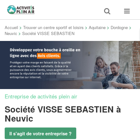
Toggle
Toggle
search
navigat
Accueil
>
Trouver un centre sportif et loisirs
>
Aquitaine
>
Dordogne
>
Neuvic
>
Société VISSE SEBASTIEN
Entreprise de activités plein air
Société VISSE SEBASTIEN
à
Neuvic
Il s'agit de votre entreprise ?