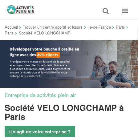
Toggle
Toggle
search
navigat
Accueil
>
Trouver un centre sportif et loisirs
>
Ile-de-France
>
Paris
>
Paris
>
Société VELO LONGCHAMP
Entreprise de activités plein air
Société VELO LONGCHAMP
à
Paris
Il s'agit de votre entreprise ?