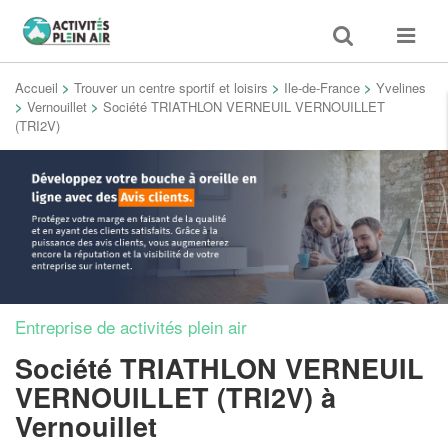
Toggle
Toggle
search
navigat
Accueil
>
Trouver un centre sportif et loisirs
>
Ile-de-France
>
Yvelines
>
Vernouillet
>
Société TRIATHLON VERNEUIL VERNOUILLET
(TRI2V)
Entreprise de activités plein air
Société TRIATHLON VERNEUIL
VERNOUILLET (TRI2V)
à
Vernouillet