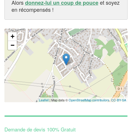
Alors
et soyez
donnez-lui un coup de pouce
en récompensés !
+
−
Leaflet
| Map data ©
OpenStreetMap contributors,
CC-BY-SA
Demande de devis 100% Gratuit