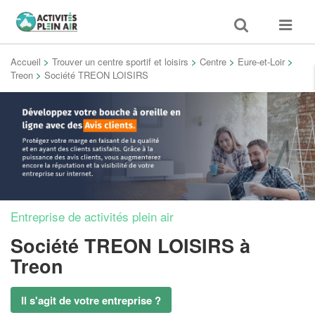
Toggle
Toggle
search
navigat
Accueil
>
Trouver un centre sportif et loisirs
>
Centre
>
Eure-et-Loir
>
Treon
>
Société TREON LOISIRS
Entreprise de activités plein air
Société TREON LOISIRS
à
Treon
Il s'agit de votre entreprise ?