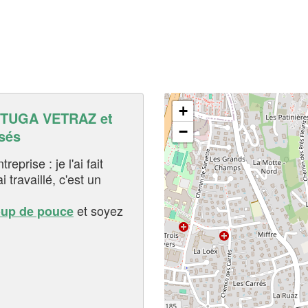
+
TUGA VETRAZ et
−
sés
eprise : je l'ai fait
i travaillé, c'est un
et soyez
oup de pouce