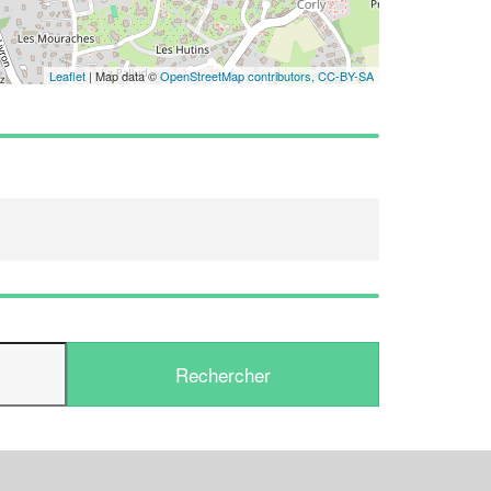
En savoir plus
Leaflet
| Map data ©
OpenStreetMap contributors,
CC-BY-SA