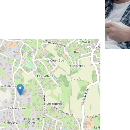
✕
Vous êtes un
professionnel ?
Augmentez votre
et
chiffre d'affaires
vos
tout en gagnant de
marges
!
nouveaux clients