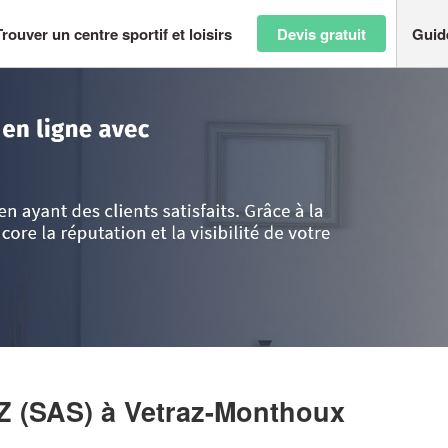
Trouver un centre sportif et loisirs
Devis gratuit
Guid
>
Haute-Savoie
>
Vetraz-Monthoux
>
Société TORTUGA VETRAZ (SAS)
Z (SAS)
à Vetraz-Monthoux