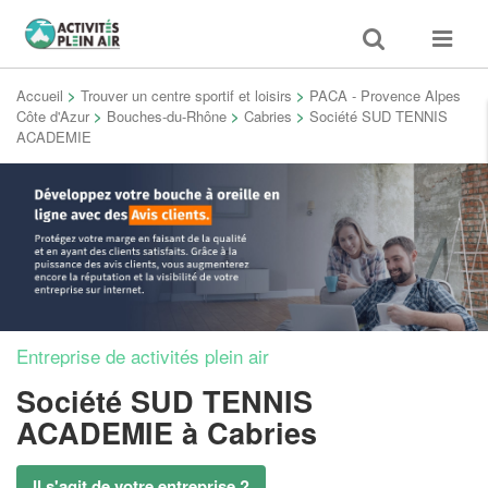
Toggle
Toggle
search
navigat
Accueil
>
Trouver un centre sportif et loisirs
>
PACA - Provence Alpes
Côte d'Azur
>
Bouches-du-Rhône
>
Cabries
>
Société SUD TENNIS
ACADEMIE
Entreprise de activités plein air
Société SUD TENNIS
ACADEMIE
à Cabries
Il s'agit de votre entreprise ?