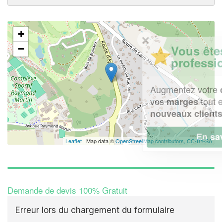
+
✕
Vous êtes un
−
professionnel ?
Augmentez votre
e
chiffre d'affaires
vos
tout en gagnant de
marges
!
nouveaux clients
En savoir plus
Leaflet
| Map data ©
OpenStreetMap contributors,
CC-BY-SA
Demande de devis 100% Gratuit
Erreur lors du chargement du formulaire