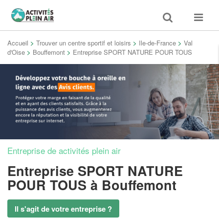
Toggle
Toggle
search
navigat
Accueil
>
Trouver un centre sportif et loisirs
>
Ile-de-France
>
Val
d'Oise
>
Bouffemont
>
Entreprise SPORT NATURE POUR TOUS
Entreprise de activités plein air
Entreprise SPORT NATURE
POUR TOUS
à Bouffemont
Il s'agit de votre entreprise ?