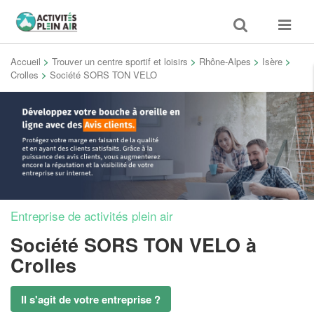
Toggle
Toggle
search
navigat
Accueil
>
Trouver un centre sportif et loisirs
>
Rhône-Alpes
>
Isère
>
Crolles
>
Société SORS TON VELO
Entreprise de activités plein air
Société SORS TON VELO
à
Crolles
Il s'agit de votre entreprise ?