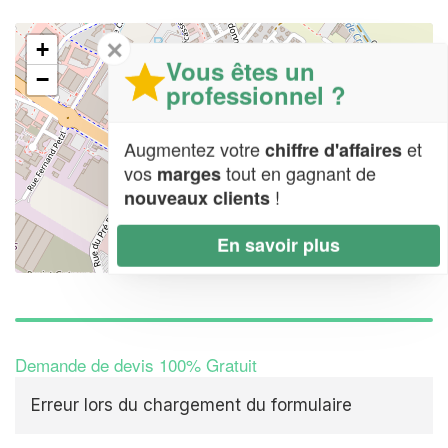
✕
+
Vous êtes un
−
professionnel ?
Augmentez votre
et
chiffre d'affaires
vos
tout en gagnant de
marges
!
nouveaux clients
En savoir plus
Leaflet
| Map data ©
OpenStreetMap contributors,
CC-BY-SA
Demande de devis 100% Gratuit
Erreur lors du chargement du formulaire