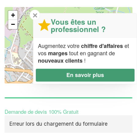
✕
+
Vous êtes un
−
professionnel ?
Augmentez votre
et
chiffre d'affaires
vos
tout en gagnant de
marges
!
nouveaux clients
En savoir plus
Leaflet
| Map data ©
OpenStreetMap contributors,
CC-BY-SA
Demande de devis 100% Gratuit
Erreur lors du chargement du formulaire