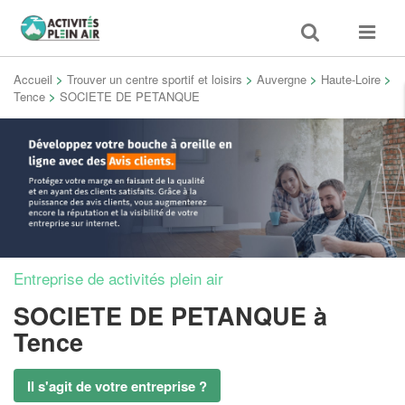
Toggle
Toggle
search
navigat
Accueil
>
Trouver un centre sportif et loisirs
>
Auvergne
>
Haute-Loire
>
Tence
>
SOCIETE DE PETANQUE
Entreprise de activités plein air
SOCIETE DE PETANQUE
à
Tence
Il s'agit de votre entreprise ?