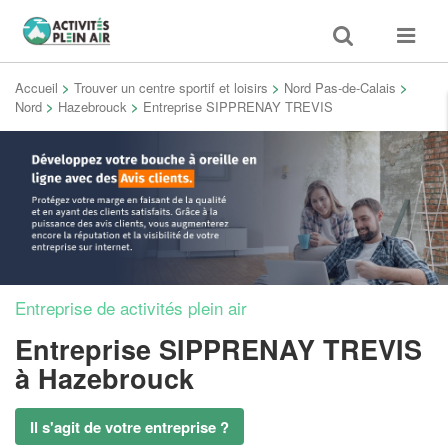
Toggle
Toggle
search
navigat
Accueil
>
Trouver un centre sportif et loisirs
>
Nord Pas-de-Calais
>
Nord
>
Hazebrouck
>
Entreprise SIPPRENAY TREVIS
Entreprise de activités plein air
Entreprise SIPPRENAY TREVIS
à Hazebrouck
Il s'agit de votre entreprise ?