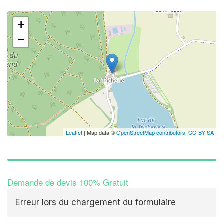
+
✕
−
Leaflet
| Map data ©
OpenStreetMap contributors,
CC-BY-SA
Demande de devis 100% Gratuit
Erreur lors du chargement du formulaire