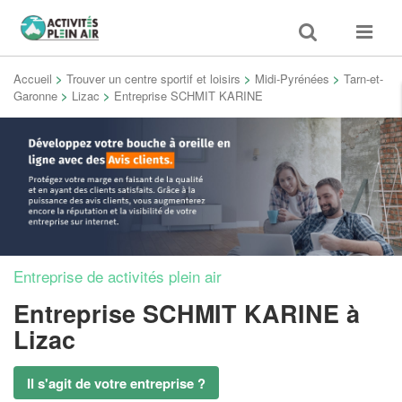
Toggle
Toggle
search
navigat
Accueil
>
Trouver un centre sportif et loisirs
>
Midi-Pyrénées
>
Tarn-et-
Garonne
>
Lizac
>
Entreprise SCHMIT KARINE
Entreprise de activités plein air
Entreprise SCHMIT KARINE
à
Lizac
Il s'agit de votre entreprise ?