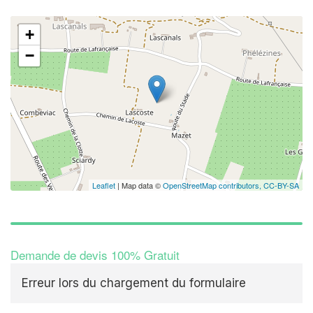
+
✕
−
Leaflet
| Map data ©
OpenStreetMap contributors,
CC-BY-SA
Demande de devis 100% Gratuit
Erreur lors du chargement du formulaire