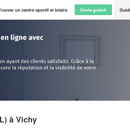
Trouver un centre sportif et loisirs
Devis gratuit
Guid
llier
>
Vichy
>
Société SAKA’IDEES (SARL)
RL)
à Vichy