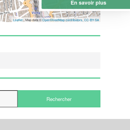
En savoir plus
Leaflet
| Map data ©
OpenStreetMap contributors,
CC-BY-SA