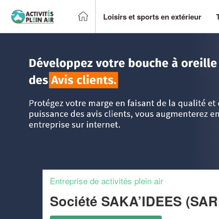
Loisirs et sports en extérieur
Accueil
>
Trouver un centre sportif et loisirs
>
Auvergne
>
A
Entreprise de activités plein air
Société SAKA’IDEES (SA