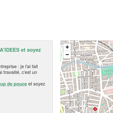
+
'IDEES et soyez
−
eprise : je l'ai fait
i travaillé, c'est un
et soyez
oup de pouce