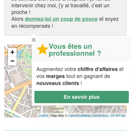
intervenir chez moi, j'y ai travaillé, c'est un
proche !
Alors
et soyez
donnez-lui un coup de pouce
en récompensés !
✕
Vous êtes un
professionnel ?
+
−
Augmentez votre
et
chiffre d'affaires
vos
tout en gagnant de
marges
!
nouveaux clients
En savoir plus
Leaflet
| Map data ©
OpenStreetMap contributors,
CC-BY-SA