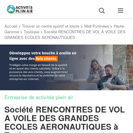
Toggle
Toggle
search
navigat
Accueil
>
Trouver un centre sportif et loisirs
>
Midi-Pyrénées
>
Haute-
Garonne
>
Toulouse
>
Société RENCONTRES DE VOL A VOILE DES
GRANDES ECOLES AERONAUTIQUES
Entreprise de activités plein air
Société RENCONTRES DE VOL
A VOILE DES GRANDES
ECOLES AERONAUTIQUES
à