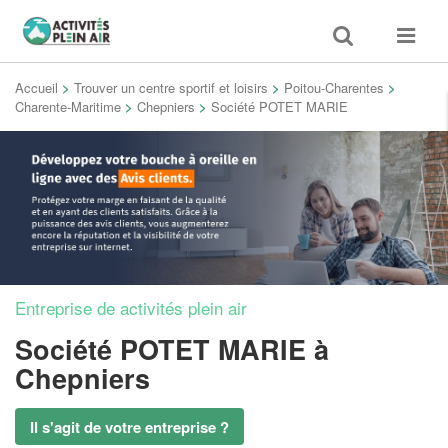
Toggle
Toggle
search
navigat
Accueil
>
Trouver un centre sportif et loisirs
>
Poitou-Charentes
>
Charente-Maritime
>
Chepniers
>
Société POTET MARIE
Entreprise de activités plein air
Société POTET MARIE
à
Chepniers
Il s'agit de votre entreprise ?