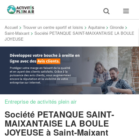
Toggle
Toggle
search
navigat
Accueil
>
Trouver un centre sportif et loisirs
>
Aquitaine
>
Gironde
>
Saint-Maixant
>
Société PETANQUE SAINT-MAIXANTAISE LA BOULE
JOYEUSE
Entreprise de activités plein air
Société PETANQUE SAINT-
MAIXANTAISE LA BOULE
JOYEUSE
à Saint-Maixant