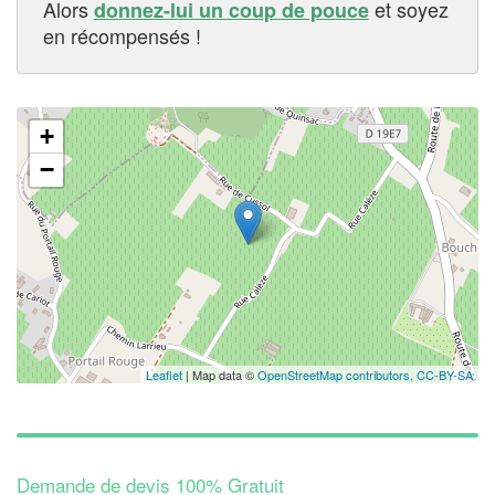
Alors
et soyez
donnez-lui un coup de pouce
en récompensés !
+
−
Leaflet
| Map data ©
OpenStreetMap contributors,
CC-BY-SA
Demande de devis 100% Gratuit