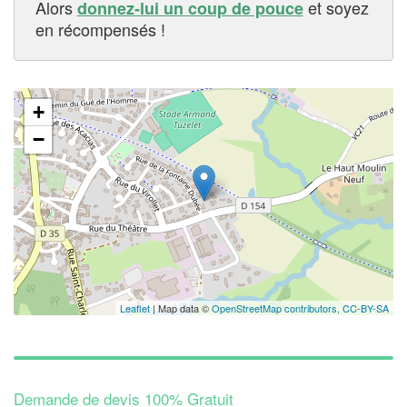
Alors
et soyez
donnez-lui un coup de pouce
en récompensés !
+
−
Leaflet
| Map data ©
OpenStreetMap contributors,
CC-BY-SA
Demande de devis 100% Gratuit