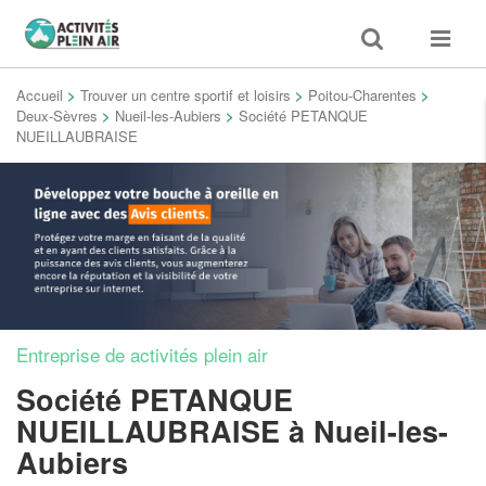
Toggle
Toggle
search
navigat
Accueil
>
Trouver un centre sportif et loisirs
>
Poitou-Charentes
>
Deux-Sèvres
>
Nueil-les-Aubiers
>
Société PETANQUE
NUEILLAUBRAISE
Entreprise de activités plein air
Société PETANQUE
NUEILLAUBRAISE
à Nueil-les-
Aubiers