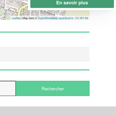
En savoir plus
Leaflet
| Map data ©
OpenStreetMap contributors,
CC-BY-SA