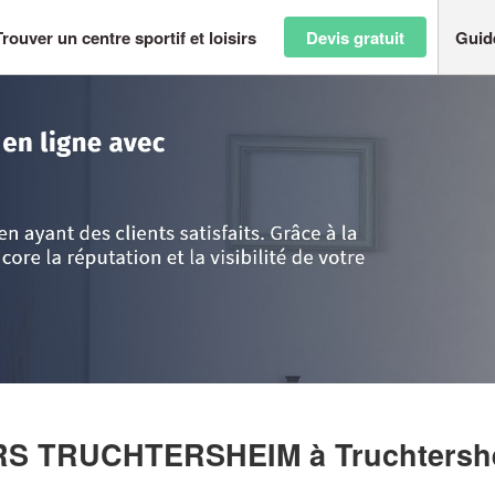
Trouver un centre sportif et loisirs
Devis gratuit
Guid
-Rhin
>
Truchtersheim
>
Société PETANQUE LOISIRS TRUCHTERSHEIM
IRS TRUCHTERSHEIM
à Truchters