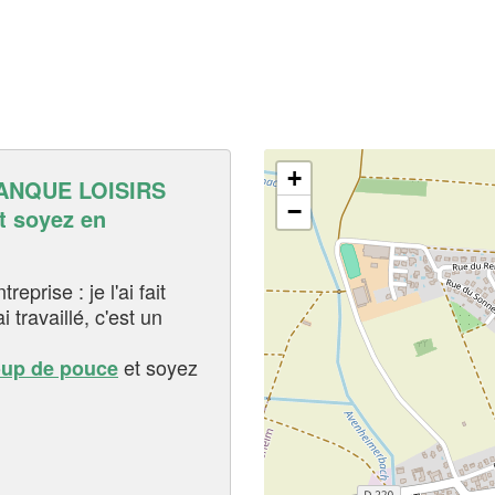
+
ANQUE LOISIRS
−
 soyez en
eprise : je l'ai fait
i travaillé, c'est un
et soyez
oup de pouce