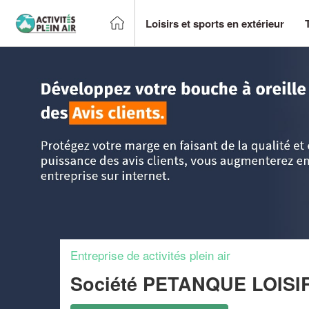
Loisirs et sports en extérieur
Accueil
>
Trouver un centre sportif et loisirs
>
Alsace
>
Bas
Entreprise de activités plein air
Société PETANQUE LOIS