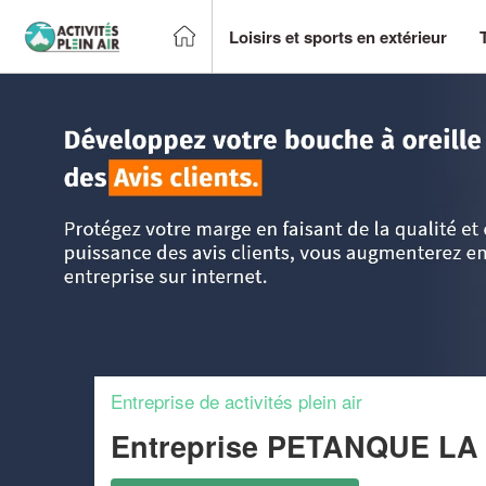
Loisirs et sports en extérieur
Accueil
>
Trouver un centre sportif et loisirs
>
Languedoc-Ro
Entreprise de activités plein air
Entreprise PETANQUE L