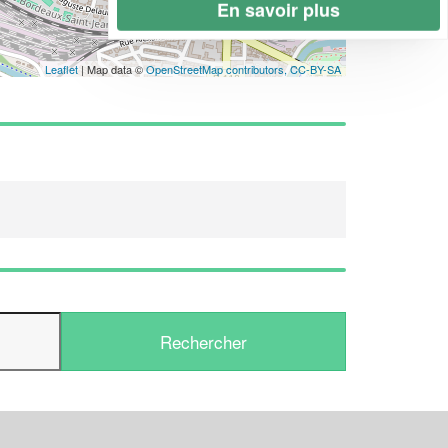
En savoir plus
Leaflet
| Map data ©
OpenStreetMap contributors,
CC-BY-SA