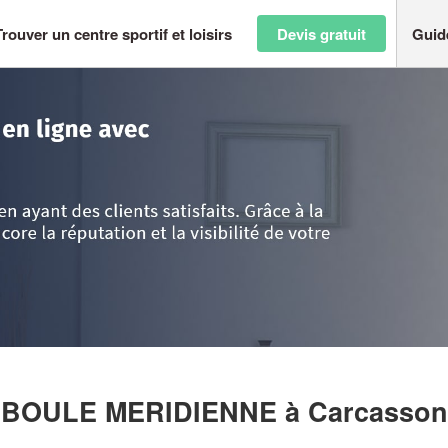
Trouver un centre sportif et loisirs
Devis gratuit
Guid
ussillon
>
Aude
>
Carcassonne
>
Entreprise PETANQUE LA BOULE MERI
A BOULE MERIDIENNE
à Carcasso