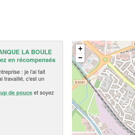
+
ANQUE LA BOULE
−
ez en récompensés
eprise : je l'ai fait
i travaillé, c'est un
et soyez
oup de pouce