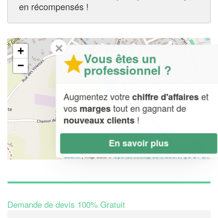
en récompensés !
✕
+
Vous êtes un
−
professionnel ?
Augmentez votre
et
chiffre d'affaires
vos
tout en gagnant de
marges
!
nouveaux clients
En savoir plus
Leaflet
| Map data ©
OpenStreetMap contributors,
CC-BY-SA
Demande de devis 100% Gratuit