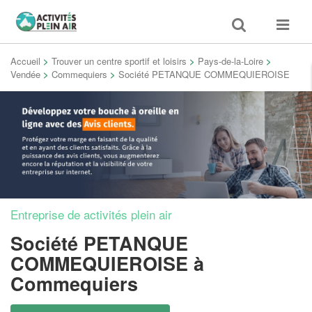
Toggle
Toggle
search
navigat
Accueil
>
Trouver un centre sportif et loisirs
>
Pays-de-la-Loire
>
Vendée
>
Commequiers
>
Société PETANQUE COMMEQUIEROISE
Entreprise de activités plein air
Société PETANQUE
COMMEQUIEROISE
à
Commequiers