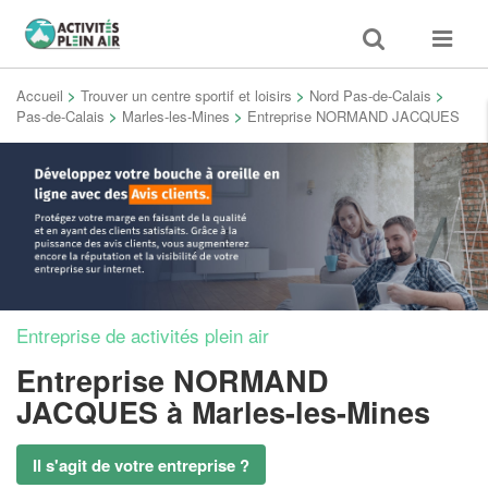
Toggle
Toggle
search
navigat
Accueil
>
Trouver un centre sportif et loisirs
>
Nord Pas-de-Calais
>
Pas-de-Calais
>
Marles-les-Mines
>
Entreprise NORMAND JACQUES
Entreprise de activités plein air
Entreprise NORMAND
JACQUES
à Marles-les-Mines
Il s'agit de votre entreprise ?