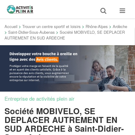
Toggle
Toggle
search
navigat
Accueil
>
Trouver un centre sportif et loisirs
>
Rhône-Alpes
>
Ardèche
>
Saint-Didier-Sous-Aubenas
>
Société MOBIVELO, SE DEPLACER
AUTREMENT EN SUD ARDECHE
Entreprise de activités plein air
Société MOBIVELO, SE
DEPLACER AUTREMENT EN
SUD ARDECHE
à Saint-Didier-