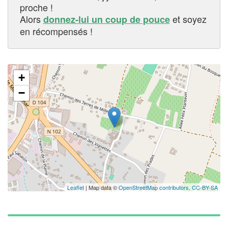
proche !
Alors
et soyez
donnez-lui un coup de pouce
en récompensés !
+
−
Leaflet
| Map data ©
OpenStreetMap contributors,
CC-BY-SA