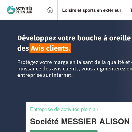
Loisirs et sports en extérieur
Accueil
>
Trouver un centre sportif et loisirs
>
Picardie
>
S
Entreprise de activités plein air
Société MESSIER ALISO