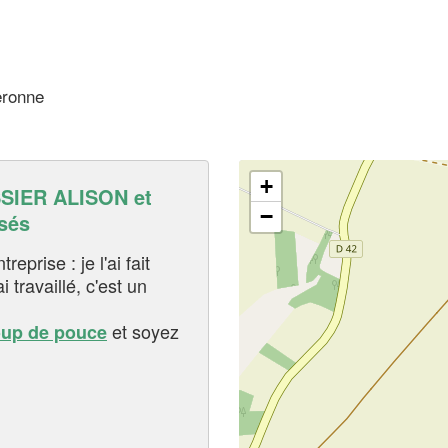
eronne
+
IER ALISON et
−
sés
eprise : je l'ai fait
i travaillé, c'est un
et soyez
oup de pouce