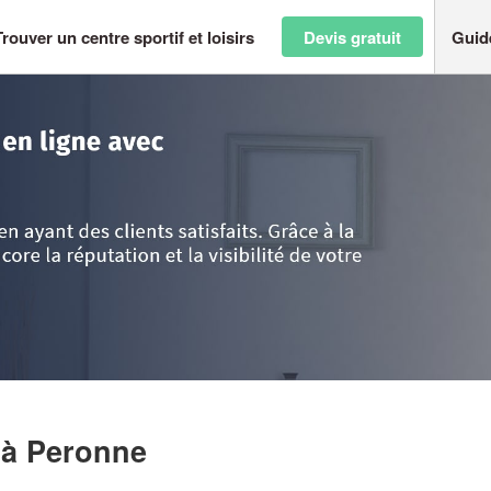
Trouver un centre sportif et loisirs
Devis gratuit
Guid
omme
>
Peronne
>
Société MESSIER ALISON
N
à Peronne