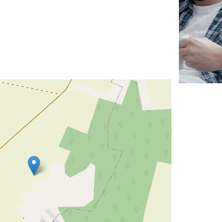
✕
Vous êtes un
professionnel ?
Augmentez votre
et
chiffre d'affaires
vos
tout en gagnant de
marges
!
nouveaux clients