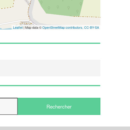
En savoir plus
Leaflet
| Map data ©
OpenStreetMap contributors,
CC-BY-SA