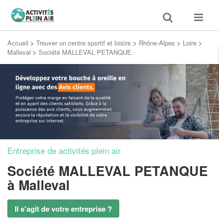
Toggle
Toggle
search
navigat
Accueil
>
Trouver un centre sportif et loisirs
>
Rhône-Alpes
>
Loire
>
Malleval
>
Société MALLEVAL PETANQUE
Entreprise de activités plein air
Société MALLEVAL PETANQUE
à Malleval
Il s'agit de votre entreprise ?