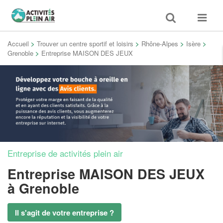
Toggle
Toggle
search
navigat
Accueil
>
Trouver un centre sportif et loisirs
>
Rhône-Alpes
>
Isère
>
Grenoble
>
Entreprise MAISON DES JEUX
Entreprise de activités plein air
Entreprise MAISON DES JEUX
à Grenoble
Il s'agit de votre entreprise ?