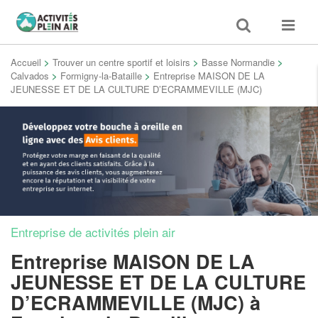
Toggle
Toggle
search
navigat
Accueil
>
Trouver un centre sportif et loisirs
>
Basse Normandie
>
Calvados
>
Formigny-la-Bataille
>
Entreprise MAISON DE LA
JEUNESSE ET DE LA CULTURE D’ECRAMMEVILLE (MJC)
Entreprise de activités plein air
Entreprise MAISON DE LA
JEUNESSE ET DE LA CULTURE
D’ECRAMMEVILLE (MJC)
à