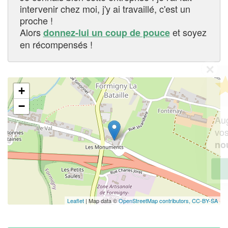
intervenir chez moi, j'y ai travaillé, c'est un
proche !
Alors
et soyez
donnez-lui un coup de pouce
en récompensés !
✕
Vous êtes un
professionnel ?
+
−
Augmentez votre
chiffre d'affa
vos
tout en gagnant d
marges
!
nouveaux clients
En savoir plus
Leaflet
| Map data ©
OpenStreetMap contributors,
CC-BY-SA