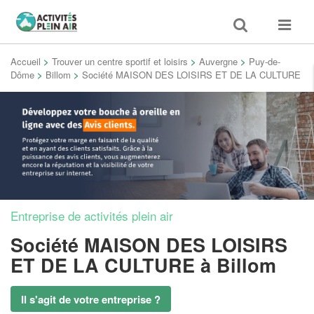
Toggle
Toggle
search
navigat
Accueil
>
Trouver un centre sportif et loisirs
>
Auvergne
>
Puy-de-
Dôme
>
Billom
>
Société MAISON DES LOISIRS ET DE LA CULTURE
Entreprise de activités plein air
Société MAISON DES LOISIRS
ET DE LA CULTURE
à Billom
Il s'agit de votre entreprise ?