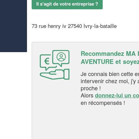
Il s'agit de votre entreprise ?
73 rue henry iv 27540 Ivry-la-bataille
Recommandez MA 
AVENTURE et soye
Je connais bien cette entr
intervenir chez moi, j'y a
proche !
Alors
donnez-lui un c
en récompensés !