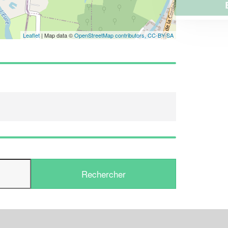
En savoir plus
Leaflet
| Map data ©
OpenStreetMap contributors,
CC-BY-SA