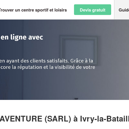
Trouver un centre sportif et loisirs
Devis gratuit
Guid
ndie
>
Eure
>
Ivry-la-Bataille
>
Entreprise MA PREMIERE AVENTURE (SAR
E AVENTURE (SARL)
à Ivry-la-Batail