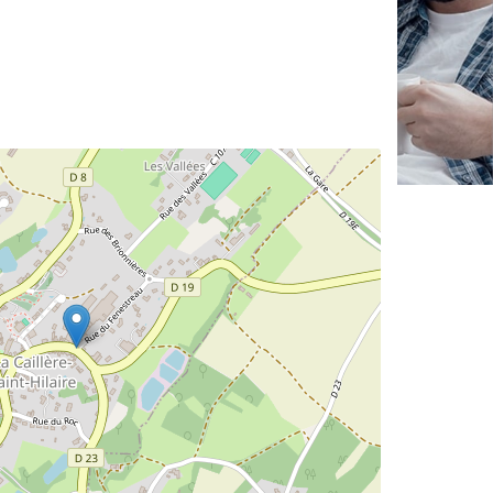
✕
Vous êtes un
professionnel ?
Augmentez votre
et
chiffre d'affaires
vos
tout en gagnant de
marges
!
nouveaux clients
En savoir plus