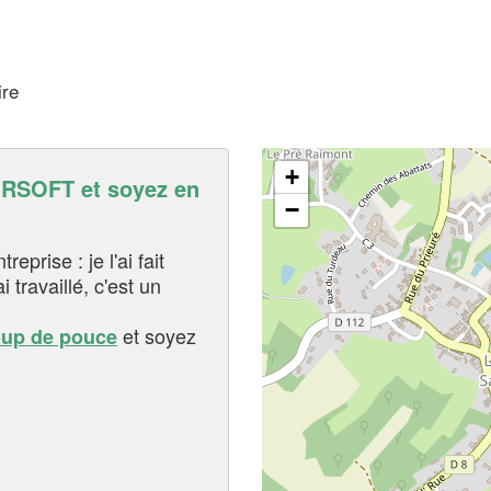
ire
+
RSOFT et soyez en
−
eprise : je l'ai fait
i travaillé, c'est un
et soyez
oup de pouce