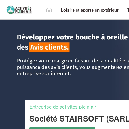
Loisirs et sports en extérieur
Accueil
>
Trouver un centre sportif et loisirs
>
Pays-de-la-Lo
Entreprise de activités plein air
Société STAIRSOFT (SAR