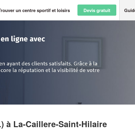
Trouver un centre sportif et loisirs
Devis gratuit
Guid
ire
>
Vendée
>
La-Caillere-Saint-Hilaire
>
Société STAIRSOFT (SARL)
L)
à La-Caillere-Saint-Hilaire