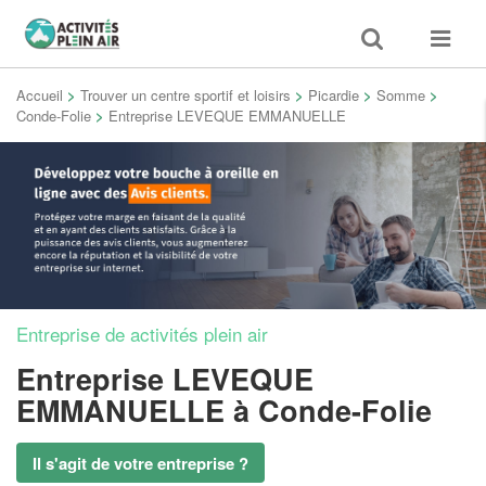
Toggle
Toggle
search
navigat
Accueil
>
Trouver un centre sportif et loisirs
>
Picardie
>
Somme
>
Conde-Folie
>
Entreprise LEVEQUE EMMANUELLE
Entreprise de activités plein air
Entreprise LEVEQUE
EMMANUELLE
à Conde-Folie
Il s'agit de votre entreprise ?