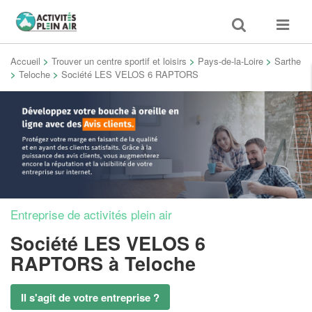
Toggle
Toggle
search
navigat
Accueil
>
Trouver un centre sportif et loisirs
>
Pays-de-la-Loire
>
Sarthe
>
Teloche
>
Société LES VELOS 6 RAPTORS
Entreprise de activités plein air
Société LES VELOS 6
RAPTORS
à Teloche
Il s'agit de votre entreprise ?