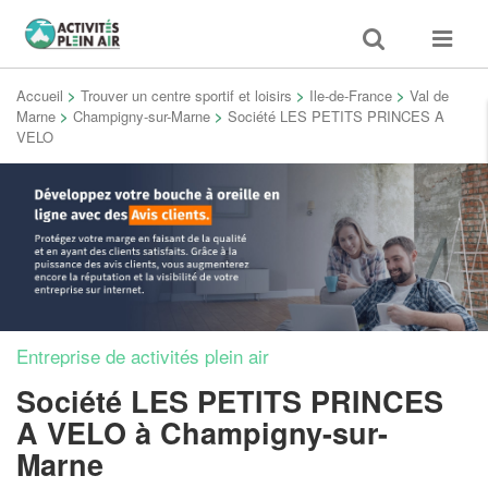
Toggle
Toggle
search
navigat
Accueil
>
Trouver un centre sportif et loisirs
>
Ile-de-France
>
Val de
Marne
>
Champigny-sur-Marne
>
Société LES PETITS PRINCES A
VELO
Entreprise de activités plein air
Société LES PETITS PRINCES
A VELO
à Champigny-sur-
Marne