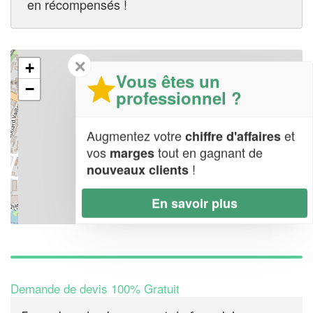
en récompensés !
✕
+
Vous êtes un
−
professionnel ?
Augmentez votre
et
chiffre d'affaires
vos
tout en gagnant de
marges
!
nouveaux clients
En savoir plus
Leaflet
| Map data ©
OpenStreetMap contributors,
CC-BY-SA
Demande de devis 100% Gratuit